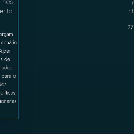
e nos
mento
ri
27
orçam
 cenário
Super
es de
stados
s para o
dos
líticas,
cionárias