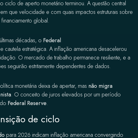
 ciclo de aperto monetário terminou. A questão central
 em que velocidade e com quais impactos estruturais sobre
e financiamento global.
 últimas décadas, o
Federal
cautela estratégica. A inflação americana desacelerou
lidação. O mercado de trabalho permanece resiliente, e a
ões seguirão estritamente dependentes de dados.
lítica monetária deixa de apertar, mas
não migra
nista
. O conceito de juros elevados por um período
o do
Federal Reserve
.
nsição de ciclo
do
para 2026 indicam inflação americana convergindo