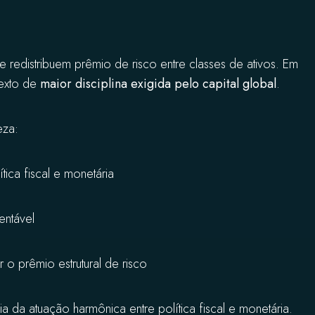
e redistribuem prêmio de risco entre classes de ativos. Em
texto de
maior disciplina exigida pelo capital global
.
eza:
ica fiscal e monetária
tentável
ir o prêmio estrutural de risco
 da atuação harmônica entre política fiscal e monetária.