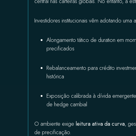
central nas carteiras globais. No entanto, a es
Investidores institucionais vêm adotando uma
Alongamento tático de duration em mom
precificados
Rebalanceamento para crédito investme
histórica
Exposição calibrada à dívida emergent
de hedge cambial
O ambiente exige
leitura ativa da curva
, ge
de precificação.