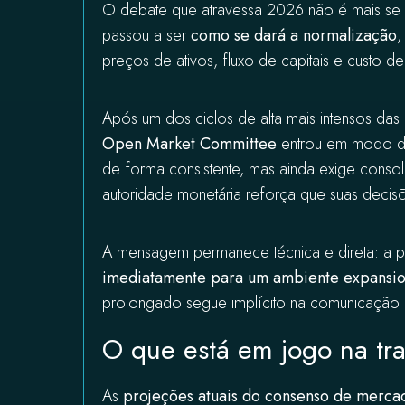
O debate que atravessa 2026 não é mais se o
passou a ser
como se dará a normalização
,
preços de ativos, fluxo de capitais e custo d
Após um dos ciclos de alta mais intensos das
Open Market Committee
entrou em modo de 
de forma consistente, mas ainda exige conso
autoridade monetária reforça que suas decis
A mensagem permanece técnica e direta: a po
imediatamente para um ambiente expansio
prolongado segue implícito na comunicaçã
O que está em jogo na tra
As
projeções atuais do consenso de merca