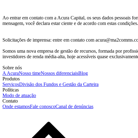
Ao entrar em contato com a Acura Capital, os seus dados pessoais for
mensagem, você declara estar ciente e de acordo com estas condições
Solicitações de imprensa: entre em contato com acura@ma2comms.
Somos uma nova empresa de gestão de recursos, formada por profission
investidores de renda média-alta, hoje acessíveis quase exclusivamente 
Sobre nós
A Acura
Nosso time
Nossos diferenciais
Blog
Produtos
Serviços
Divisão dos Fundos e Gestão da Carteira
Políticas
Modo de atuação
Contato
Onde estamos
Fale conosco
Canal de denúncias