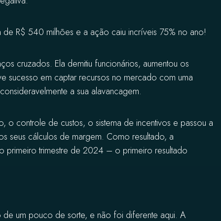
egativa.
a de R$ 540 milhões e a ação caiu incríveis 75% no ano!
ços cruzados. Ela demitiu funcionários, aumentou os
teve sucesso em captar recursos no mercado com uma
u consideravelmente a sua alavancagem.
o controle de custos, o sistema de incentivos e passou a
 nos seus cálculos de margem. Como resultado, a
no primeiro trimestre de 2024 – o primeiro resultado
e um pouco de sorte, e não foi diferente aqui. A