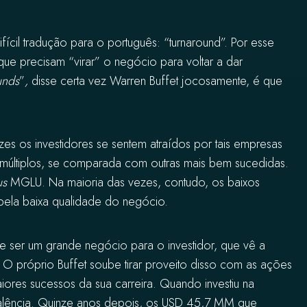
ícil tradução para o português: “turnaround”. Por esse
ue precisam “virar” o negócio para voltar a dar
unds
”
,
disse certa vez Warren Buffet jocosamente, é que
zes os investidores se sentem atraídos por tais empresas
múltiplos, se comparada com outras mais bem sucedidas.
us
MGLU. Na maioria das vezes, contudo, os baixos
ou pela baixa qualidade do negócio.
e ser um grande negócio para o investidor, que vê a
. O próprio Buffet soube tirar proveito disso com as ações
res sucessos da sua carreira. Quando investiu na
falência. Quinze anos depois, os USD 45,7 MM que