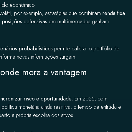
 ciclo econômico.
olátil, por exemplo, estratégias que combinam
renda fixa
e
posições defensivas em multimercados
ganham
cenários probabilísticos
permite calibrar o portfólio de
conforme novas informações surgem.
o: onde mora a vantagem
incronizar risco e oportunidade
. Em 2025, com
olítica monetária ainda restritiva, o tempo de entrada e
uanto a própria escolha dos ativos.