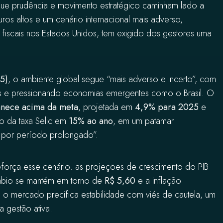
ue prudência e movimento estratégico caminham lado a
uros altos e um cenário internacional mais adverso,
fiscais nos Estados Unidos, tem exigido dos gestores uma
5)
, o ambiente global segue “mais adverso e incerto”, com
ais e pressionando economias emergentes como o Brasil. O
anece acima da meta
, projetada em
4,9% para 2025
e
ão da taxa Selic em
15% ao ano
, em um patamar
ta por período prolongado”.
força esse cenário: as projeções de crescimento do PIB
mbio se mantém em torno de
R$ 5,60
e a inflação
 o mercado precifica estabilidade com viés de cautela, um
da gestão ativa.