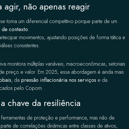
a agir, não apenas reagir
 se torna um diferencial competitivo porque parte de um
a de contexto
.
antecipar movimentos, ajustando posições de forma tática e
lises consistentes.
iva monitora múltiplas variáveis, macroeconômicas, setoriais
s de preço e valor. Em 2025, essa abordagem é ainda mais
lobais
, da
pressão inflacionária nos serviços
e da
tacados pelo Copom.
 a chave da resiliência
ais ferramentas de proteção e performance, mas não de
parte de correlações dinâmicas entre classes de ativos,