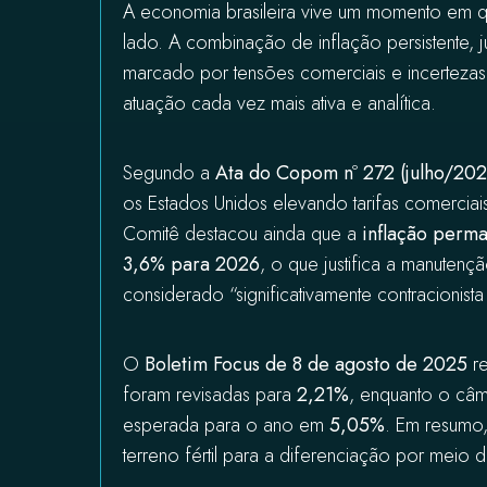
A economia brasileira vive um momento em q
lado. A combinação de inflação persistente, j
marcado por tensões comerciais e incertezas 
atuação cada vez mais ativa e analítica.
Segundo a
Ata do Copom nº 272 (julho/202
os Estados Unidos elevando tarifas comerci
Comitê destacou ainda que a
inflação perm
3,6% para 2026
, o que justifica a manutenç
considerado “significativamente contracionis
O
Boletim Focus de 8 de agosto de 2025
re
foram revisadas para
2,21%
, enquanto o câ
esperada para o ano em
5,05%
. Em resumo,
terreno fértil para a diferenciação por meio 