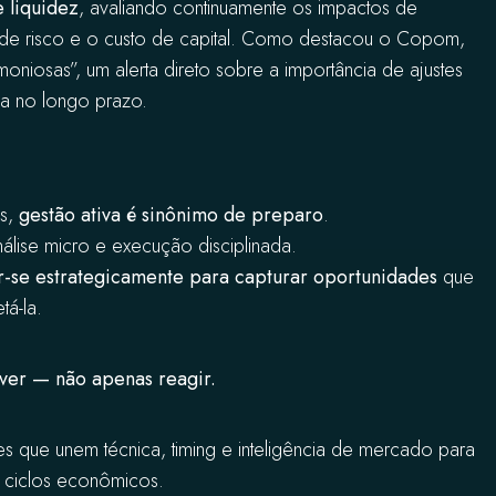
e liquidez
, avaliando continuamente os impactos de
io de risco e o custo de capital. Como destacou o Copom,
moniosas”, um alerta direto sobre a importância de ajustes
ia no longo prazo.
os,
gestão ativa é sinônimo de preparo
.
álise micro e execução disciplinada.
r-se estrategicamente para capturar oportunidades
que
tá-la.
ver — não apenas reagir.
es que unem técnica, timing e inteligência de mercado para
es ciclos econômicos.