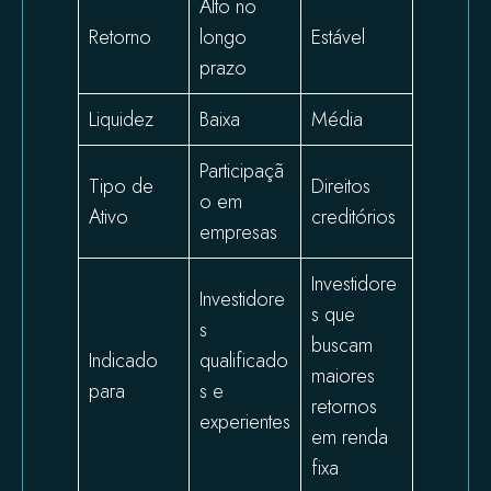
Alto no
Retorno
longo
Estável
prazo
Liquidez
Baixa
Média
Participaçã
Tipo de
Direitos
o em
Ativo
creditórios
empresas
Investidore
Investidore
s que
s
buscam
Indicado
qualificado
maiores
para
s e
retornos
experientes
em renda
fixa