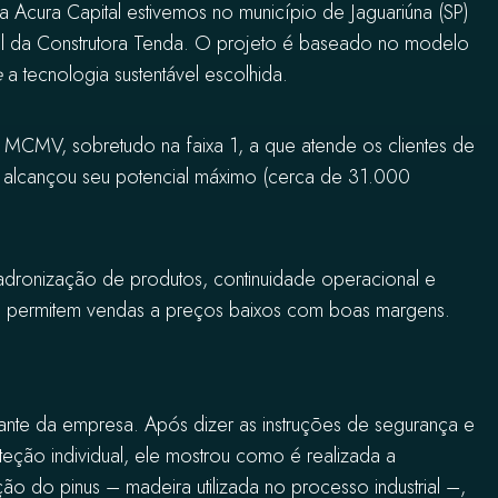
da
Acura Capital
estivemos no município de Jaguariúna (SP)
al da Construtora Tenda
. O projeto é baseado no modelo
e
a tecnologia sustentável escolhida.
MCMV, sobretudo na faixa 1, a que atende os clientes de
 alcançou seu potencial máximo (cerca de 31.000
ronização de produtos, continuidade operacional e
ue permitem vendas a preços baixos com boas margens.
nte da empresa. Após dizer as instruções de segurança e
teção individual, ele mostrou como é realizada a
ão do pinus – madeira utilizada no processo industrial –,